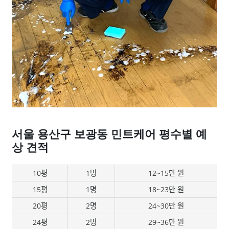
서울 용산구 보광동 민트케어 평수별 예
상 견적
10평
1명
12~15만 원
15평
1명
18~23만 원
20평
2명
24~30만 원
24평
2명
29~36만 원