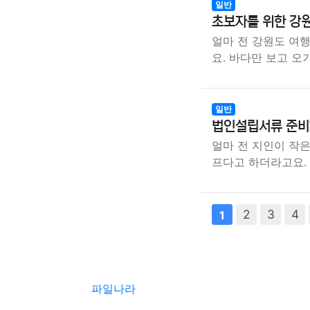
일반
초보자를 위한 강
얼마 전 강원도 여
요. 바다만 보고 오
일반
법인설립서류 준비하
얼마 전 지인이 작
프다고 하더라고요.
다음
2
맨끝
3
4
1
파일나라