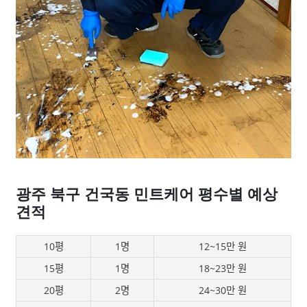
광주 북구 건국동 민트케어 평수별 예상
견적
10평
1명
12~15만 원
15평
1명
18~23만 원
20평
2명
24~30만 원