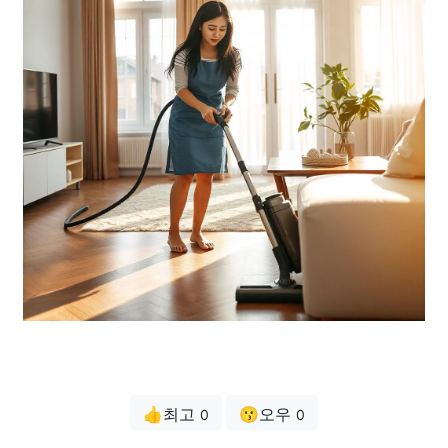
👍최고
😗오우
0
0