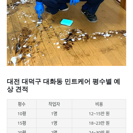
대전 대덕구 대화동 민트케어 평수별 예
상 견적
평수
작업자
비용
10평
1명
12~15만 원
15평
1명
18~23만 원
20평
2명
24~30만 원