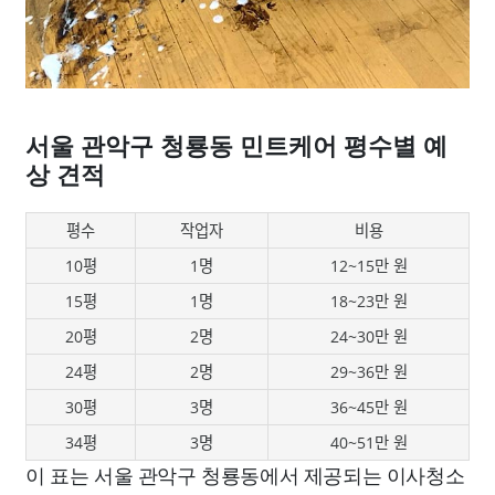
서울 관악구 청룡동 민트케어 평수별 예
상 견적
평수
작업자
비용
10평
1명
12~15만 원
15평
1명
18~23만 원
20평
2명
24~30만 원
24평
2명
29~36만 원
30평
3명
36~45만 원
34평
3명
40~51만 원
이 표는 서울 관악구 청룡동에서 제공되는 이사청소