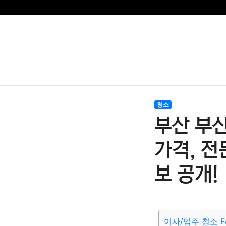
청소
부산 부
가격, 전
보 공개!
이사/입주 청소 F