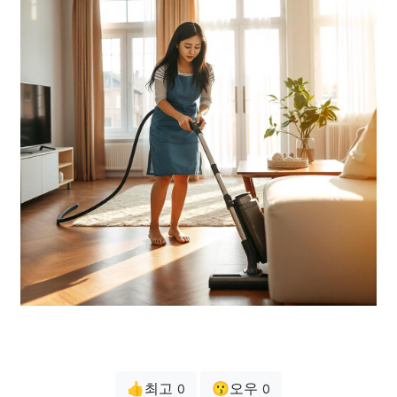
👍최고
😗오우
0
0